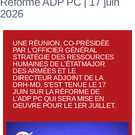
Réforme ADP PC | 17 juin
2026
UNE RÉUNION, CO-PRÉSIDÉE
PAR L'OFFICIER GÉNÉRAL
STRATÉGIE DES RESSOURCES
HUMAINES DE L’ÉTATMAJOR
DES ARMÉES ET LE
DIRECTEUR ADJOINT DE LA
DRH-MD, S’EST TENUE LE 17
JUIN SUR LA RÉFORME DE
L’ADP PC QUI SERA MISE EN
OEUVRE POUR LE 1ER JUILLET.